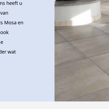
ons heeft u
 van
ls Mosa en
 ook
se
der wat