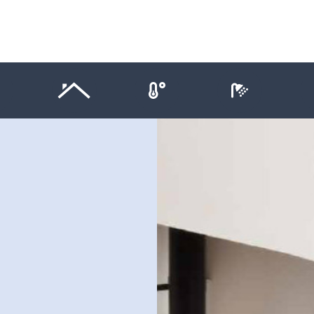
oodgieterswerk
Dak- & zinkwerk
Klimaatbeheersing
Douche e