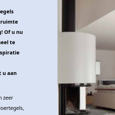
egels
truimte
! Of u nu
eel te
spiratie
t u aan
n zeer
oertegels,