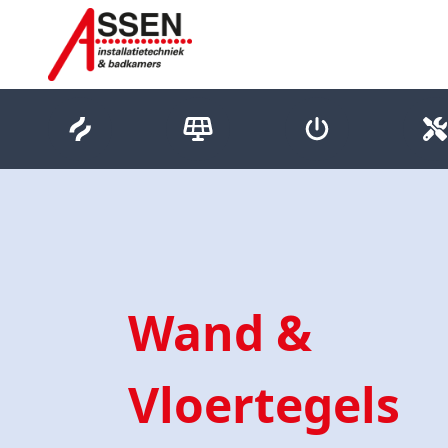
Verwarmen
Duurzaam
Elektra
L
Wand &
Vloertegels