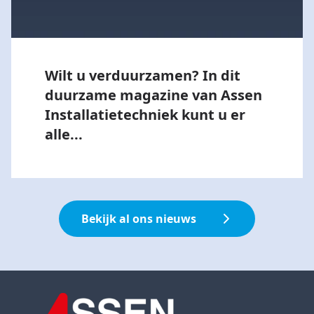
Wilt u verduurzamen? In dit
duurzame magazine van Assen
Installatietechniek kunt u er
alle...
Bekijk al ons nieuws
Footer